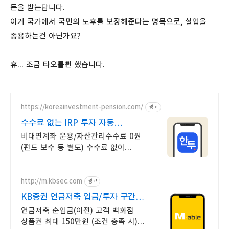
돈을 받는답니다.
이거 국가에서 국민의 노후를 보장해준다는 명목으로, 실업을
종용하는건 아닌가요?
휴... 조금 타오를뻔 했습니다.
https://koreainvestment-pension.com/
광고
수수료 없는 IRP 투자 자동
투자하는 적립식 ETF
비대면계좌 운용/자산관리수수료 0원
(펀드 보수 등 별도) 수수료 없이
퇴직금 관리
http://m.kbsec.com
광고
KB증권 연금저축 입금/투자 구간별
쿠폰 혜택
연금저축 순입금(이전) 고객 백화점
상품권 최대 150만원 (조건 충족 시)