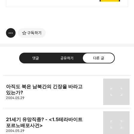
최초 신규고객이라면 연금저축 ETF
쿠폰 3만원 혜택 제공 (조건 충족 시)
구독하기
댓글
공유하기
다른 글
아직도 북은 남북간의 긴장을 바라고
있는가?
thebravepost.com
2004.05.29
bravesjb@gmail.com, South Korea, Since 2004
구독하기
카카오톡
라인
트위터
구독하기
21세기 유망직종? - <1.5테라바이트
포르노배포사건>
2004.05.29