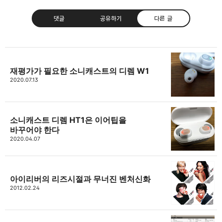
댓글
공유하기
다른 글
재평가가 필요한 소니캐스트의 디렘 W1
thebravepost.com
2020.07.13
bravesjb@gmail.com, South Korea, Since 2004
구독하기
카카오톡
라인
트위터
구독하기
소니캐스트 디렘 HT1은 이어팁을
바꾸어야 한다
2020.04.07
카카오스토리
밴드
네이버 블로그
Pocke
아이리버의 리즈시절과 무너진 벤처신화
2012.02.24