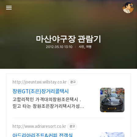
마산야구장 관람기
2012.05.10 13:10
사진, 여행
thebravepost.com
안난98
http://joeuntaxi.willstay.co.kr
광고
창원GT(조은)장거리콜택시
고합리적인 가격대의창원조은택시 .
믿고 타는 창원조은장거리택시가성비
좋은 장거리택시
http://www.adriaresort.co.kr
광고
아드리아리조트&커피 전객실