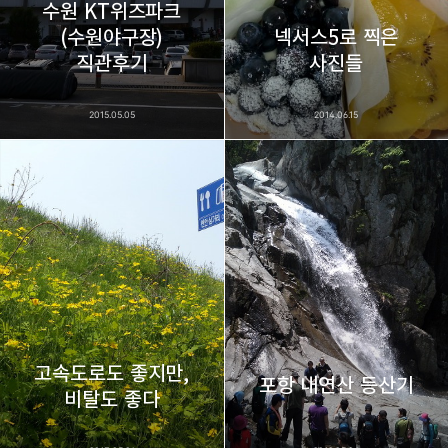
수원 KT위즈파크
(수원야구장)
넥서스5로 찍은
카카오스토리
밴드
네이버 블로그
Pocke
직관후기
사진들
2015.05.05
2014.06.15
고속도로도 좋지만,
포항 내연산 등산기
비탈도 좋다