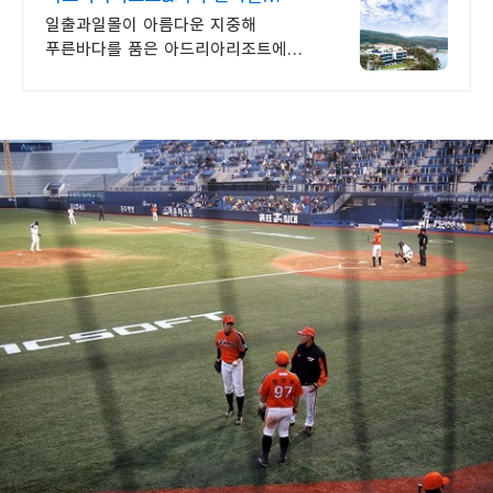
바다전망, 아로마스파
일출과일몰이 아름다운 지중해
푸른바다를 품은 아드리아리조트에
오신것을 환영합니다