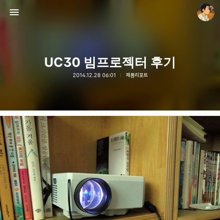
UC30 빔프로젝터 후기
2014.12.28 06:01
제품리포트
thebravepost.com
안난98