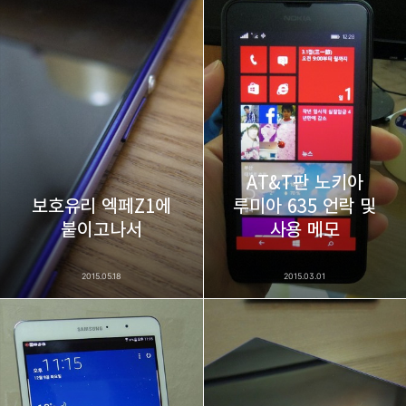
thebravepost.com
bravesjb@gmail.com, South Korea, Since 2004
구독하기
카카오톡
라인
트위터
구독하기
AT&T판 노키아
보호유리 엑페Z1에
루미아 635 언락 및
카카오스토리
밴드
네이버 블로그
Pocke
붙이고나서
사용 메모
2015.05.18
2015.03.01