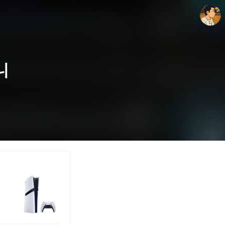
니
thebravepost.com
안난98