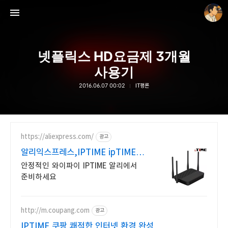
넷플릭스 HD요금제 3개월
사용기
2016.06.07 00:02
IT평론
thebravepost.com
안난98
https://aliexpress.com/
광고
알리익스프레스,IPTIME ipTIME
알리쇼핑 공유기
안정적인 와이파이 IPTIME 알리에서
준비하세요
http://m.coupang.com
광고
IPTIME 쿠팡 쾌적한 인터넷 환경 완성