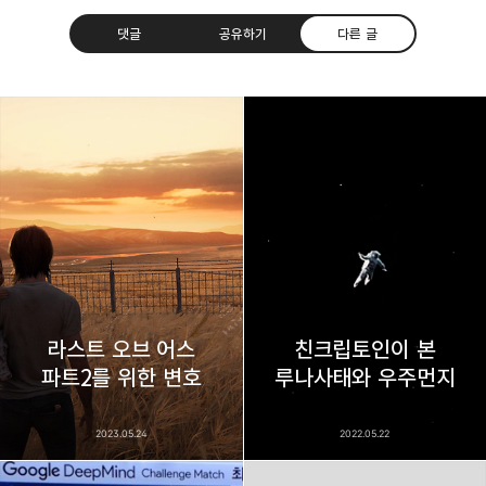
댓글
공유하기
다른 글
thebravepost.com
bravesjb@gmail.com, South Korea, Since 2004
구독하기
카카오톡
라인
트위터
구독하기
라스트 오브 어스
친크립토인이 본
카카오스토리
밴드
네이버 블로그
Pocke
파트2를 위한 변호
루나사태와 우주먼지
2023.05.24
2022.05.22