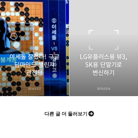
이세돌 잘했다! 구글
LG유플러스용 뷰3,
딥마인드 챌린지
SK용 단말기로
관전평
변신하기
2016.03.17
2015.02.16
다른 글 더 둘러보기