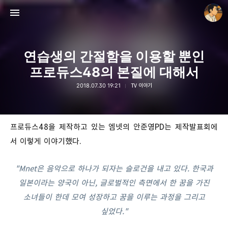
연습생의 간절함을 이용할 뿐인
프로듀스48의 본질에 대해서
2018.07.30 19:21
TV 이야기
thebravepost.com
안난98
프로듀스48을 제작하고 있는 엠넷의 안준영PD는 제작발표회에
서 이렇게 이야기했다.
"Mnet은 음악으로 하나가 되자는 슬로건을 내고 있다.
한국과
일본이라는 양국이 아닌, 글로벌적인 측면에서 한 꿈을 가진
소녀들이 한데 모여 성장하고
꿈
을 이루는 과정을 그리고
싶었다."