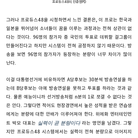
프로듀스48의 안준영PD
그러나 프로듀스48을 시청하면서 느낀 결론은, 이 프로는 한국과
일본을 뛰어넘어 소녀들이 꿈을 이루는 과정과는 전혀 상관이 없
다는 것이다. 96명의 참가자 중 국민의 투표로 데뷔할 걸그룹이
만들어진다고 하지만 시스템이 전혀 공정하지 않기 때문이다. 방
송을 보면 96명의 참가자가 등장하는 분량이 너무 차이가 많이
난다.
이걸 대통령선거에 비유하자면 A당후보는 30분씩 방송연설을 하
는데 B당후보는 아예 방송연설을 못하고 투표를 하라는 것과 같
다. 물론 예능이니까 선거방송처럼 n분의 1로 쪼갤 수 없다는 것
은 안다. 그렇다면 적어도 현장경연에서 높은 성적을 받은 연습생
에게는 분량에 대한 안배가 이루어져야 한다. 위에화 엔터테인먼
실력이 곧 분량이다
트 박모 대표는
라는 명언을 남겼다. 그렇
지만 프로듀스48 시스템에서는 실력이 전혀 분량으로 이어지지