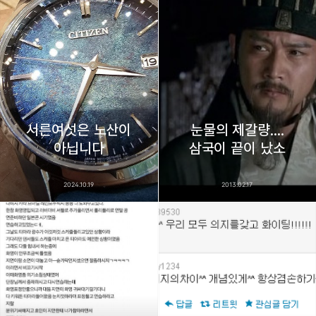
thebravepost.com
bravesjb@gmail.com, South Korea, Since 2004
구독하기
카카오톡
라인
트위터
구독하기
서른여섯은 노산이
눈물의 제갈량....
카카오스토리
밴드
네이버 블로그
Pocke
아닙니다
삼국이 끝이 났소
2024.10.19
2013.02.17