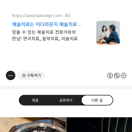
더해보세요.
https://www.idalounge.com
광고
예술치료는 이다라운지 예술치료
플랫폼 이다라운지
믿을 수 있는 예술치료 전문가와의
만남! 연극치료, 음악치료, 미술치료
구독하기
댓글
공유하기
다른 글