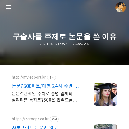
구술사를 주제로 논문을 쓴 이유
2020.04.09 05:53
기록학의 기록
thebravepost.com
안난98
http://my-report.kr
광고
논문7500하트/대행 24시 주말 상담
가능 저렴
논문객관적인 수치로 증명 업체의
퀄리티!카톡하트7500은 만족도를
증명합니다 파트별 전문가/
석박논문경우 정교수 출신 진행/보안
보장/각종 모든 문서/24시진행
https://zaroopr.co.kr
광고
자루프린트 논문만 30년