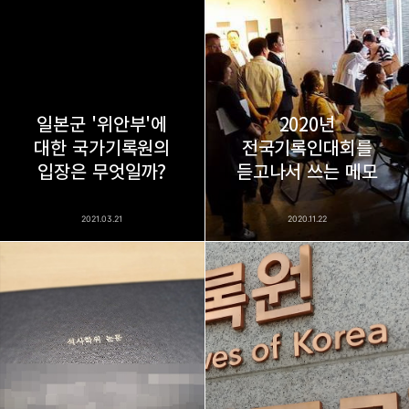
bravesjb@gmail.com, South Korea, Since 2004
구독하기
카카오톡
라인
트위터
구독하기
일본군 '위안부'에
2020년
대한 국가기록원의
전국기록인대회를
카카오스토리
밴드
네이버 블로그
Pocke
입장은 무엇일까?
듣고나서 쓰는 메모
2021.03.21
2020.11.22