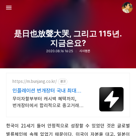
是日也放聲大哭, 그리고 115년.
지금은요?
2020.08.16 16:25
시사평론
thebravepost.com
안난98
https://m.bunjang.co.kr/
광고
인플레이션 번개장터 국내 최대
브랜드 중고거래
무이자할부부터 캐시백 혜택까지,
번개장터에서 합리적으로 중고거래
하세요 전국 각지에서 올라오는 전국구
최다 상품 매일 10만 개 이상의 신규
상품 업로드
한국이 21세기 들어 안정적으로 성장할 수 있었던 것은 글로벌
밸류체인에 속해 있었기 때문이다. 미국이 자본을 대고, 일본이