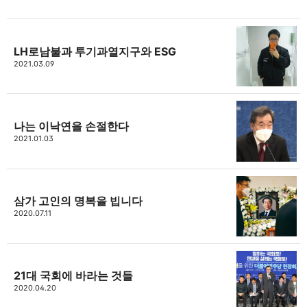
LH로남불과 투기과열지구와 ESG
thebravepost.com
2021.03.09
bravesjb@gmail.com, South Korea, Since 2004
구독하기
카카오톡
라인
트위터
구독하기
나는 이낙연을 손절한다
2021.01.03
카카오스토리
밴드
네이버 블로그
Pocke
삼가 고인의 명복을 빕니다
2020.07.11
21대 국회에 바라는 것들
2020.04.20