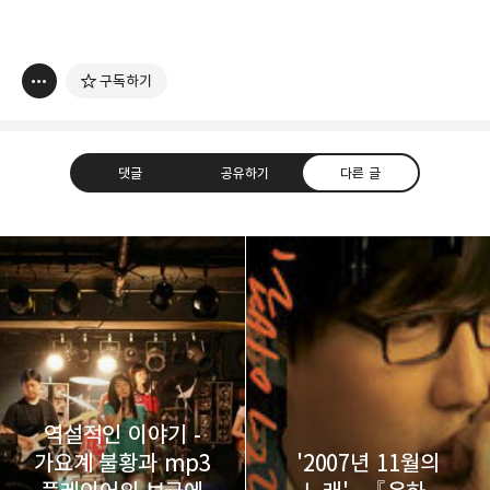
구독하기
댓글
공유하기
다른 글
thebravepost.com
bravesjb@gmail.com, South Korea, Since 2004
구독하기
카카오톡
라인
트위터
구독하기
역설적인 이야기 -
가요계 불황과 mp3
'2007년 11월의
카카오스토리
밴드
네이버 블로그
Pocke