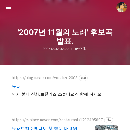
'2007년 11월의 노래' 후보곡
발표.
2007.12.02 02:00
노래이야기
thebravepost.com
안난98
https://blog.naver.com/vocalize2005
광고
노래
입시 불패 신화.보칼리즈 스튜디오와 함께 하세요
https://m.place.naver.com/restaurant/1292495807
광고
노래보컬수튜디오 첫 방문 대표원장