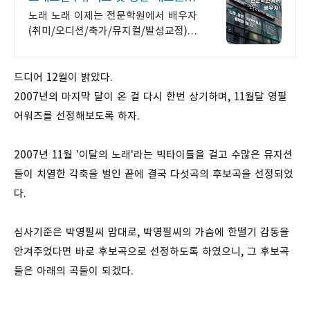
무료레슨
노래 노래 이제는 전문학원에서 배우자
(취미/오디션/축가/뮤지컬/발성교정)
보컬 단 한과목만 교육하는 전문 학원!
취미/발성교정/축가/뮤지컬 레슨
드디어 12월이 밝았다.
2007년의 마지막 달이 온 걸 다시 한번 상기하며, 11월달 영필
어워즈를 선정해보도록 하자.
2007년 11월 '이달의 노래'라는 빅타이틀을 걸고 수많은 뮤지션
들이 치열한 각축을 벌인 끝에 결국 다섯곡의 후보곡을 선정되었
다.
심사기준은 박영필씨 맘대로, 박영필씨의 가슴에 한떨기 감동을
안겨주었다면 바로 후보곡으로 선정하도록 하였으니, 그 후보곡
들은 아래의 곡들이 되겠다.