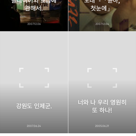
플레이어의 보급에
노래' -『윤하,
관해서.
첫눈에』
2007.12.06
2007.12.04
너와 나 우리 영원히
강원도 인제군.
또 하나!
2007.06.24
2005.06.21