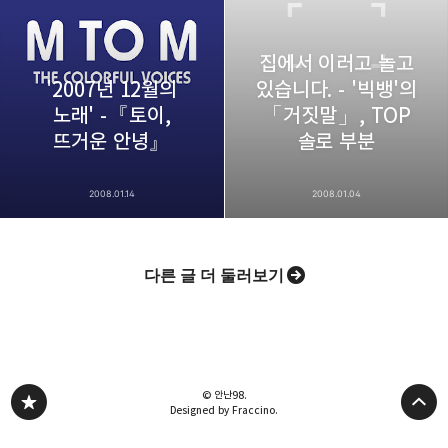
집에서 이러고 놀고
'2007년 12월의
있습니다. - '빅뱅'의
노래' -『토이,
「거짓말」, TOP
뜨거운 안녕』
솔로 부분
2008.01.14
2008.01.04
다른 글 더 둘러보기
© 안난98.
Designed by Fraccino.