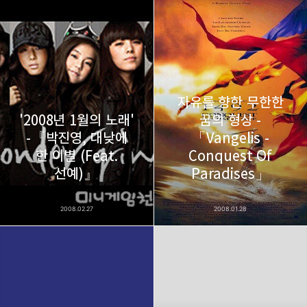
thebravepost.com
bravesjb@gmail.com, South Korea, Since 2004
구독하기
카카오톡
라인
트위터
구독하기
자유를 향한 무한한
'2008년 1월의 노래'
꿈의 형상 -
-『박진영, 대낮에
「Vangelis -
한 이별 (Feat.
Conquest Of
카카오스토리
밴드
네이버 블로그
Pocke
선예)』
Paradises」
2008.02.27
2008.01.28