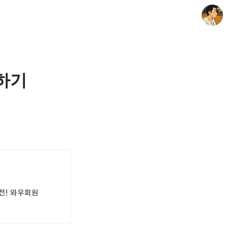
생하기
thebravepost.com
안난98
전! 와우회원