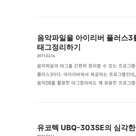
하고 확인을 클릭하면 아래 창이 뜨는데, 위와 같은
네이버 블로그
적은 옵션이다. 옵션을 다 지정했으면 확인 버튼을
고른다음 우클릭을 해서 'AAC 버전 생성'을 클릭
디디딩~♪ 하는 소리가 나면서 인코딩이 …
음악파일을 아이리버 플러스3
태그정리하기
2011.02.14
음악파일의 태그를 간편히 정리할 수 있는 프로그램
플러스3이다. 아이리버에서 제공하는 프로그램인데
음악DB를 활용한 태그정리에도 꽤 유용한 프로그램
태그정리를 하고 그 파일을 일반 엠피쓰리에다가 
사용자는 아이리버 홈페이지에서 받을 수 있다. 아
사용하면 된다. Redesign Your Life Style
스타일 제품을 통해 고객의 라이프 스타일을 변화시
유코텍 UBQ-303SE의 심각