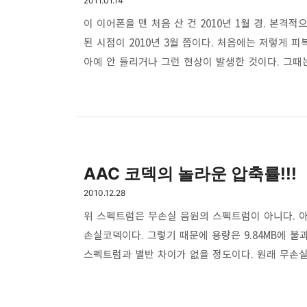
2011.01.14
이 이어폰을 맨 처음 산 건 2010년 1월 경. 본격
된 시점이 2010년 3월 쯤이다. 처음에는 저렇게 
아예 안 들리거나 그런 현상이 발생한 것이다. 그때
있었다. 그러다가 얼마전에 집청소를 하면서 발견했는
사진에 보이는 저 부분뿐만 아니라 군데군데 보면 마
눈에 들어온다. 얼마나 선재질을 개판으로 갔다붙였
이 이어폰 참고로 음색은 꽤 괜…
AAC 코덱의 놀라운 압축률!!!
2010.12.28
위 스펙트럼은 무손실 음원의 스펙트럼이 아니다. 아
손실코덱이다. 그렇기 때문에 용량은 9.84MB에 불
스펙트럼과 별반 차이가 없을 정도이다. 원래 무손실 
스펙트럼으로 표시를 하면 손실된 부분이 표시가 된다
부분이다. 파일을 압축하는 과정에서 음역대를 잘라