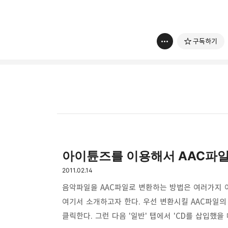
구독하기
thebravepost.com
아이튠즈를 이용해서 AAC파
bravesjb@gmail.com, So
구독하기
2011.02.14
구독하기
음악파일을 AAC파일로 변환하는 방법은 여러가지 
여기서 소개하고자 한다. 우선 변환시킬 AAC파일의 
클릭한다. 그런 다음 '일반' 탭에서 'CD를 삽입했을