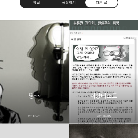
댓글
공유하기
다른 글
thebravepost.com
bravesjb@gmail.com, South Korea, Since 2004
구독하기
카카오톡
라인
트위터
구독하기
카카오스토리
밴드
네이버 블로그
Pocke
띵~~
취향테스트
2011.06.11
2011.06.05