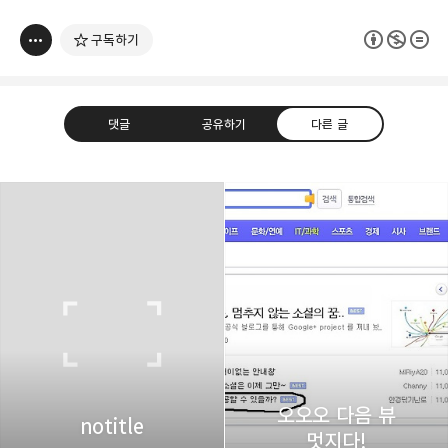
구독하기
댓글
공유하기
다른 글
thebravepost.com
bravesjb@gmail.com, South Korea, Since 2004
구독하기
카카오톡
라인
트위터
구독하기
오오오 다음 뷰
카카오스토리
밴드
네이버 블로그
Pocke
notitle
멋지다!