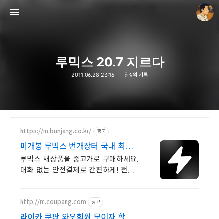
루믹스 20.7 지르다
2011.06.28 23:16
일상의 기록
thebravepost.com
안난98
https://m.bunjang.co.kr/
광고
미개봉 루믹스 번개장터 국내 최대
브랜드 중고거래
루믹스 새상품을 중고가로 구매하세요.
대화 없는 안전결제로 간편하게! 전국
각지에서 올라오는 전국구 최다 상품
매일 10만 개 이상의 신규 상품 업로드
http://m.coupang.com
광고
라이카 쿠팡 와우회원 무이자 할부