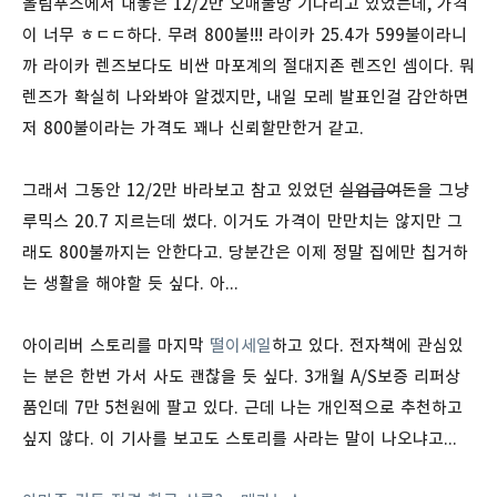
올림푸스에서 내놓은 12/2만 오매불망 기다리고 있었는데, 가격
이 너무 ㅎㄷㄷ하다. 무려 800불!!! 라이카 25.4가 599불이라니
까 라이카 렌즈보다도 비싼 마포계의 절대지존 렌즈인 셈이다. 뭐
렌즈가 확실히 나와봐야 알겠지만, 내일 모레 발표인걸 감안하면
저 800불이라는 가격도 꽤나 신뢰할만한거 같고.
그래서 그동안 12/2만 바라보고 참고 있었던
실업급여
돈을 그냥
루믹스 20.7 지르는데 썼다. 이거도 가격이 만만치는 않지만 그
래도 800불까지는 안한다고. 당분간은 이제 정말 집에만 칩거하
는 생활을 해야할 듯 싶다. 아...
아이리버 스토리를 마지막
떨이세일
하고 있다. 전자책에 관심있
는 분은 한번 가서 사도 괜찮을 듯 싶다. 3개월 A/S보증 리퍼상
품인데 7만 5천원에 팔고 있다. 근데 나는 개인적으로 추천하고
싶지 않다. 이 기사를 보고도 스토리를 사라는 말이 나오냐고...