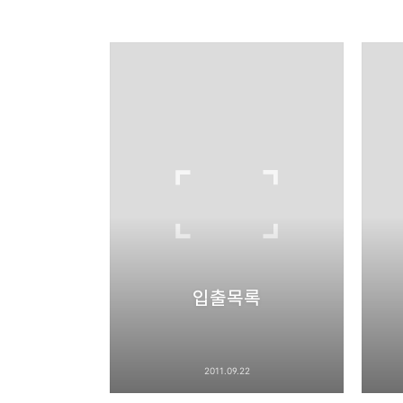
thebravepost.com
bravesjb@gmail.com, So
구독하기
구독하기
네이버 블로그
입출목록
2011.09.22