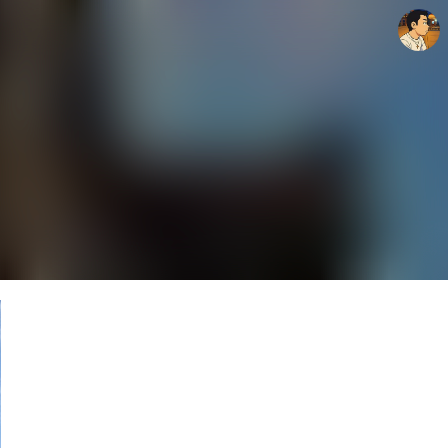
thebravepost.com
안난98