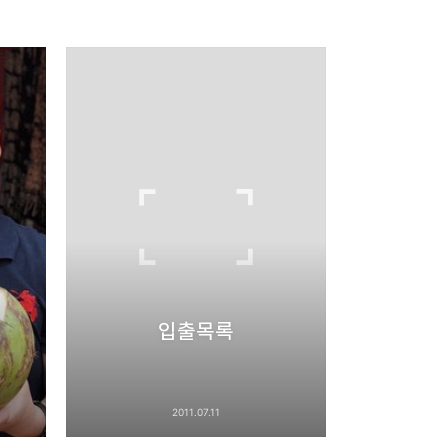
리
밴드
입출목록
2011.07.11