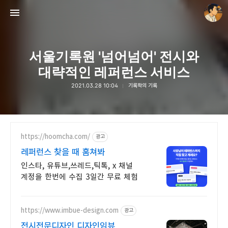
서울기록원 '넘어넘어' 전시와
대략적인 레퍼런스 서비스
2021.03.28 10:04
기록학의 기록
thebravepost.com
안난98
https://hoomcha.com/
광고
레퍼런스 찾을 때 훔쳐봐
인스타, 유튜브,쓰레드,틱톡, x 채널
계정을 한번에 수집 3일간 무료 체험
https://www.imbue-design.com
광고
전시전문디자인 디자인임뷰