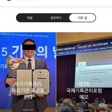
댓글
공유하기
다른 글
thebravepost.com
bravesjb@gmail.com, South Korea, Since 2004
구독하기
카카오톡
라인
트위터
구독하기
국가기록관리
제3회
유공기관 표창을
국제기록관리포럼
카카오스토리
밴드
네이버 블로그
Pocke
받다
메모
2025.06.11
2024.06.06