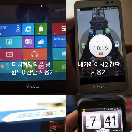
thebravepost.com
bravesjb@gmail.com, South Korea, Since 2004
구독하기
카카오톡
라인
트위터
구독하기
터치혁명의 완성_
베가레이서2 간단
카카오스토리
밴드
네이버 블로그
Pocke
윈도8 간단 사용기
사용기
2012.06.08
2012.06.06