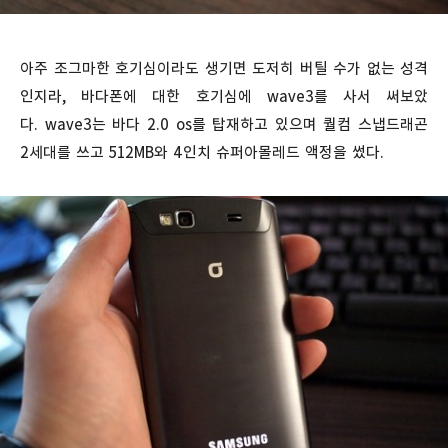
아주 조그마한 호기심이라도 생기면 도저히 버틸 수가 없는 성격
인지라, 바다폰에 대한 호기심에 wave3를 사서 써보았
다. wave3는 바다 2.0 os를 탑재하고 있으며 퀄컴 스냅드래곤
2세대를 쓰고 512MB와 4인치 슈퍼아몰레드 액정을 썼다.