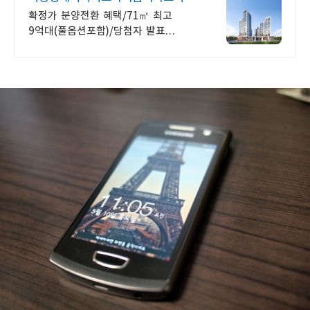
확정가 분양전환 혜택/71㎡ 최고
9억대(풀옵션포함)/당첨자 발표
7.23(목)