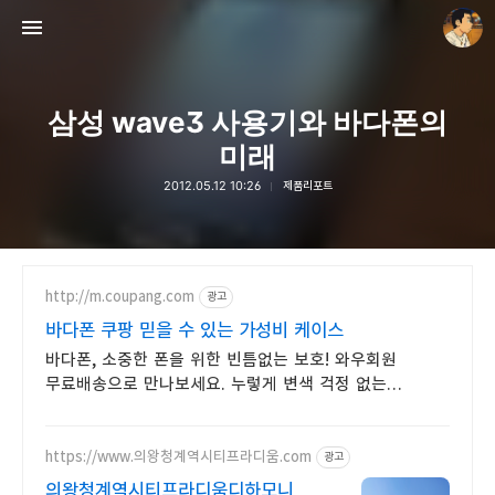
삼성 wave3 사용기와 바다폰의
미래
2012.05.12 10:26
제품리포트
thebravepost.com
안난98
http://m.coupang.com
광고
바다폰 쿠팡 믿을 수 있는 가성비 케이스
바다폰, 소중한 폰을 위한 빈틈없는 보호! 와우회원
무료배송으로 만나보세요. 누렇게 변색 걱정 없는
휴대폰케이스, 폰 본연의 컬러를 맑게 빛내보세요.
https://www.의왕청계역시티프라디움.com
광고
의왕청계역시티프라디움디하모니