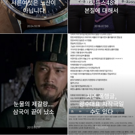
서른여섯은 노산이
프로듀스48의
아닙니다
본질에 대해서
2024.10.19
2018.07.30
지연 폭행글,
눈물의 제갈량....
광수대표 자작극일
삼국이 끝이 났소
수도 있다
2013.02.17
2012.07.31