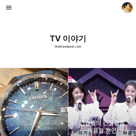
TV 이야기
thebravepost.com
thebravepost.com
안난98
연습생의 간절함을
이용할 뿐인