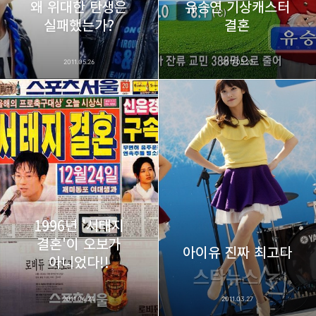
왜 위대한 탄생은
유승연 기상캐스터
실패했는가?
결혼
2011.05.26
2011.05.20
1996년 '서태지
결혼'이 오보가
아이유 진짜 최고다
아니었다!!
2011.04.24
2011.03.27