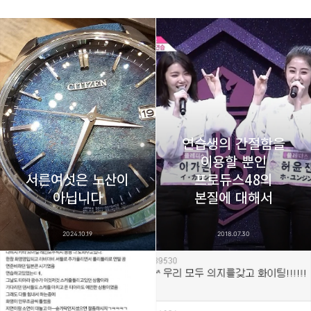
thebravepost.com
bravesjb@gmail.com, South Korea, Since 2004
구독하기
카카오톡
라인
트위터
구독하기
연습생의 간절함을
이용할 뿐인
서른여섯은 노산이
프로듀스48의
카카오스토리
밴드
네이버 블로그
Pocke
아닙니다
본질에 대해서
2024.10.19
2018.07.30