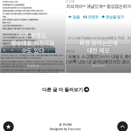
지연 폭행글,
광수대표 자작극일
화영 왕따논란에
수도 있다
대한 메모
2012.07.31
2012.07.30
다른 글 더 둘러보기
© 안난98.
Designed by Fraccino.