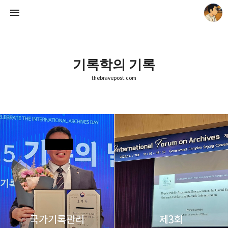
기록학의 기록
thebravepost.com
thebravepost.com
안난98
국가기록관리
제3회