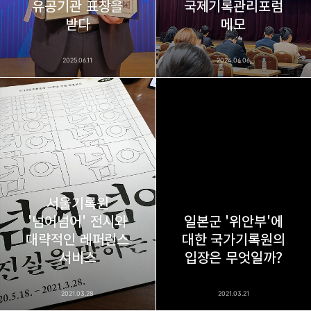
유공기관 표창을
국제기록관리포럼
받다
메모
2025.06.11
2024.06.06
서울기록원
'넘어넘어' 전시와
일본군 '위안부'에
대략적인 레퍼런스
대한 국가기록원의
서비스
입장은 무엇일까?
2021.03.28
2021.03.21