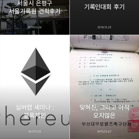
서울시 은평구
기록인대회 후기
서울기록원 견학후기
2019.04.26
2018.10.23
실버랩 세미나 :
잊혀진, 그리고 아직
블록체인
오지않은
2017.11.23
2015.02.07