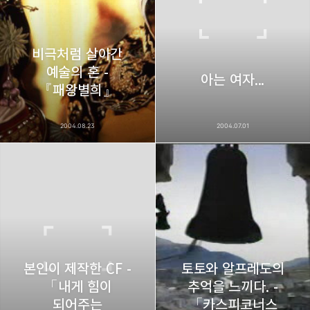
구독하기
비극처럼 살아간
예술의 혼 -
카카오스토리
밴드
네이버 블로그
Pocke
아는 여자...
『패왕별희』
2004.08.23
2004.07.01
본인이 제작한 CF -
토토와 알프레도의
「내게 힘이
추억을 느끼다. -
되어주는
「카스피코너스