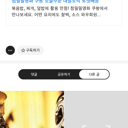
첨밀밀영화 쿠팡 오늘주문 내일도착 로켓배송
볶음밥, 찌개, 덮밥에 활용 만점! 첨밀밀영화 쿠팡에서
만나보세요. 어떤 요리에도 찰떡, 소스 와우회원
무료배송으로 받으세요.
구독하기
댓글
공유하기
다른 글
thebravepost.com
bravesjb@gmail.com, South Korea, Since 2004
구독하기
카카오톡
라인
트위터