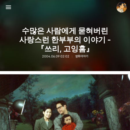
수많은 사람에게 묻혀버린
사랑스런 한부부의 이야기 -
『쓰리, 고잉홈』
2004.06.09 02:02
영화이야기
thebravepost.com
안난98