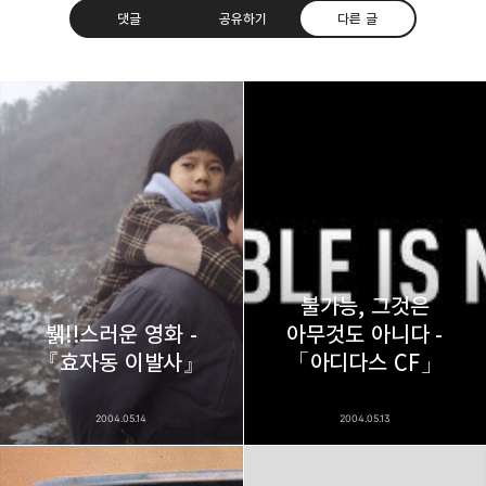
댓글
공유하기
다른 글
thebravepost.com
bravesjb@gmail.com, South Korea, Since 2004
구독하기
카카오톡
라인
트위터
구독하기
불가능, 그것은
뷁!!스러운 영화 -
아무것도 아니다 -
카카오스토리
밴드
네이버 블로그
Pocke
『효자동 이발사』
「아디다스 CF」
2004.05.14
2004.05.13