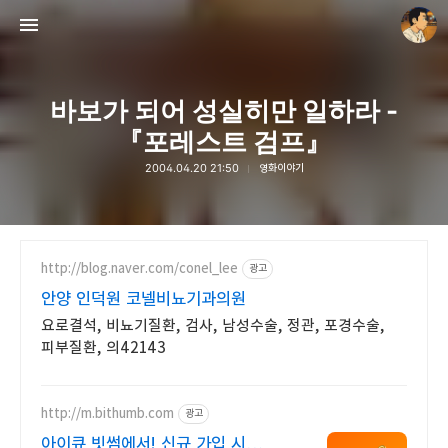
바보가 되어 성실히만 일하라 -
『포레스트 검프』
2004.04.20 21:50
영화이야기
thebravepost.com
안난98
http://blog.naver.com/conel_lee
광고
안양 인덕원 코넬비뇨기과의원
요로결석, 비뇨기질환, 검사, 남성수술, 정관, 포경수술,
피부질환, 의42143
http://m.bithumb.com
광고
아이큐 빗썸에서! 신규 가입 시