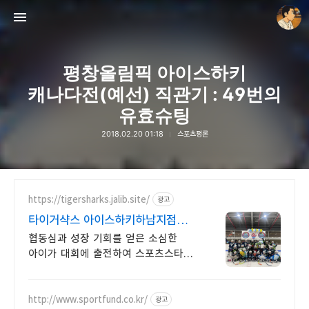
평창올림픽 아이스하키
캐나다전(예선) 직관기 : 49번의
유효슈팅
2018.02.20 01:18
스포츠평론
thebravepost.com
안난98
https://tigersharks.jalib.site/
광고
타이거샥스 아이스하키하남지점
80만 원 상당 장비 지원
협동심과 성장 기회를 얻은 소심한
아이가 대회에 출전하여 스포츠스타로
성장합니다. 국민체육진흥공단 2급
전문스포츠지도사 자격증을 보유한
강사가 지도합니다.
http://www.sportfund.co.kr/
광고