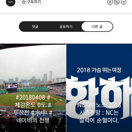
구독하기
댓글
공유하기
다른 글
thebravepost.com
bravesjb@gmail.com, South Korea, Since 2004
구독하기
카카오톡
라인
트위터
구독하기
#20180408 #
체감온도 0도 #
NC다이노스 2018
두산전 #水中 #
시즌전망 : NC는
카카오스토리
밴드
네이버 블로그
Pocke
네이비의 전쟁
실력이 순혈이다.