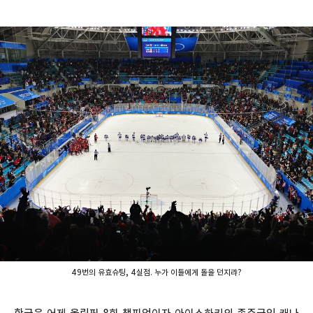
49번의 유효슈팅, 4실점. 누가 이들에게 돌을 던지랴?