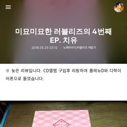
미묘미묘한 러블리즈의 4번째
EP. 치유
2018.05.25 03:12
노래이야기/러블리즈 애호가
thebravepost.com
안난98
※ 늦은 리뷰입니다. CD앨범 구입후 리핑하여 플레뉴D와 디락이
어폰으로 들었습니다.