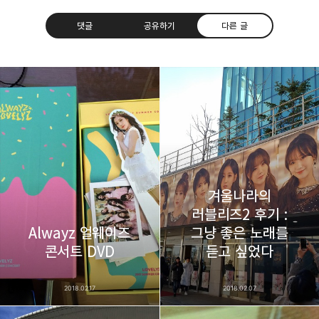
댓글
공유하기
다른 글
thebravepost.com
bravesjb@gmail.com, South Korea, Since 2004
구독하기
카카오톡
라인
트위터
구독하기
겨울나라의
러블리즈2 후기 :
Alwayz 얼웨이즈
그냥 좋은 노래를
카카오스토리
밴드
네이버 블로그
Pocke
콘서트 DVD
듣고 싶었다
2018.02.17
2018.02.07