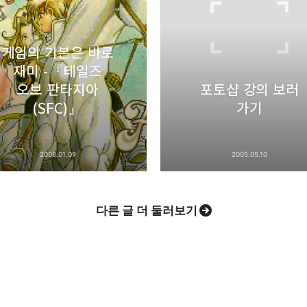
게임의 기본은 바로
재미 -『테일즈
Pocket
Evernote
오브 판타지아
포토샵 강의 보러
(SFC)』
가기
2008.01.09
2005.05.10
다른 글 더 둘러보기