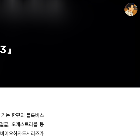
3』
thebravepost.com
안난98
낀 거는 한편의 블록버스
얼굴, 오케스트라를 동
는 바이오하자드시리즈가