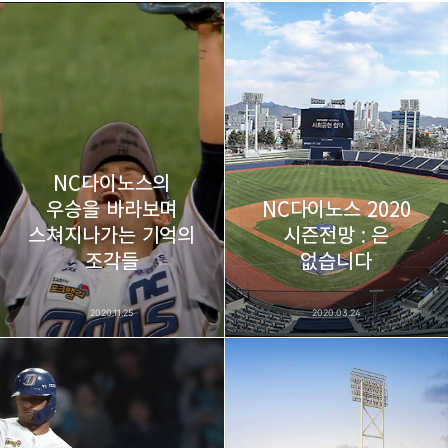
thebravepost.com
bravesjb@gmail.com, South Korea, Since 2004
구독하기
카카오톡
라인
트위터
구독하기
NC다이노스의
우승을 바라보며
NC다이노스 2020
스쳐지나가는 기억의
시즌전망 : 은
카카오스토리
밴드
네이버 블로그
Pocke
조각들
없습니다
2020.11.25
2020.03.24