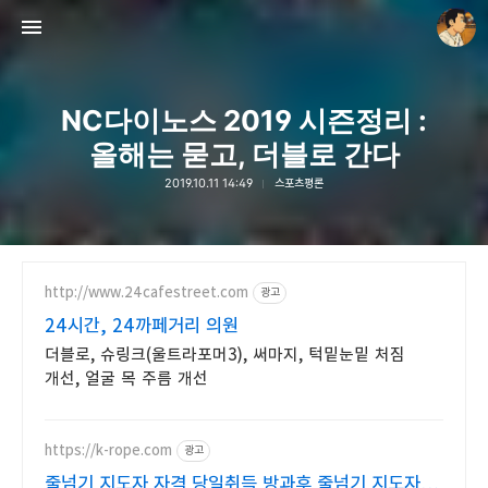
NC다이노스 2019 시즌정리 :
올해는 묻고, 더블로 간다
2019.10.11 14:49
스포츠평론
thebravepost.com
안난98
http://www.24cafestreet.com
광고
24시간, 24까페거리 의원
더블로, 슈링크(울트라포머3), 써마지, 턱밑눈밑 처짐
개선, 얼굴 목 주름 개선
https://k-rope.com
광고
줄넘기 지도자 자격 당일취득 방과후 줄넘기 지도자