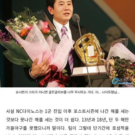
손시헌이 스타가 아니면 골든글러브를 너무 무시하는 거다. 아... 나이트형님...
사실 NC다이노스는 1군 진입 이후 포스트시즌에 나간 해를 세는
것보다 못나간 해를 세는 것이 더 쉽다. 13년과 18년, 단 두 해만
가을야구를 못했으니까 말이다. 팀이 그렇데 단기간에 호성적을