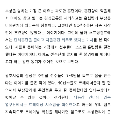
부상을 당하는 가장 큰 이유는 과도한 훈련이다. 훈련량이 억울해
서 아파도 참고 뛴다는 김성근류를 제외하고는 훈련량과 부상은
비례관계에 있다는게 정설이다. 그렇다면 NC선수들은 시즌 시작
전에 훈련량이 많았다는 이야기이다. 그런데 올해 스프링캠프에
서는
단체훈련을 줄이고 자율훈련 위주로 했다는 기사
를 본 적이
있다. 시즌을 준비하는 과정에서 선수들이 스스로 훈련량을 결정
했다는 이야기이다. 아마도 선수단에 꼴지를 한 불명예를 벗어나
고자 하는 강한 동기가 주어진 것으로 보인다.
왕조시절의 삼성은 주전급 선수들이 7~8월을 목표로 몸을 만든
다는 이야기를 들은 적이 있다. NC선수들도 트레이너들과 잘 협
의해서 부상관리에 주안점을 두고 잘 준비한다면 연쇄부상에서
벗어날 수 있을 것이라 생각된다.
낙동강 건너에 있는
옆구단에서는 트레이닝 시스템을 혁신한다
고 하는데 우리 팀도
지속적으로 트레이닝 혁신을 해나가면 앞으로도 부상관리에 큰