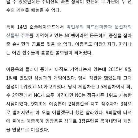
낼 수 있었던데는 수비진의 빠른 정착이 컸는데 그 가운데 두 선
수의 기여를 빼놓을 수 없다.
특히 14년 준플레이오프에서
박민우의 히드랍더볼과 문선재의
신들린 주루
를 기억하고 있는 NC팬이라면 든든하게 중심을 잡아
준 손시헌의 공로를 잊을 순 없다. 이종욱도 마찬가지다. 자라나
는 어린 선수들의 훌륭한 롤모델이 되어줬다.
이종욱의 플레이 중에서 아직도 기억나는게 있는데 2015년 9월
1일에 있었던 삼성과의 게임이었다. 당시 직관을 했었는데 그때
삼성이 1위였고 NC가 2위였다. 당시 게임차는 1.5게임차여서 화,
수 2연전에서 NC가 모두 이긴다면 NC는 정규시즌 1위도 가능한
시점이었다. 9회초에 이승엽이 2점홈런을 치고 점수차가 3점으
로 벌어지면서 아 오늘 어렵겠구나 했던 찰라였다. 9회말에 타석
에 들어선 이종욱이 임창용을 상대로 3점홈런을 뽑아내면서 게임
을 연장으로 이끌었다.