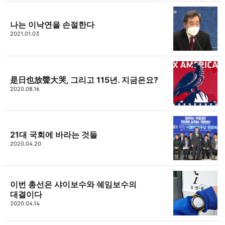
나는 이낙연을 손절한다
thebravepost.com
2021.01.03
bravesjb@gmail.com, South Korea, Since 2004
구독하기
카카오톡
라인
트위터
구독하기
是日也放聲大哭, 그리고 115년. 지금은요?
2020.08.16
카카오스토리
밴드
네이버 블로그
Pocke
21대 국회에 바라는 것들
2020.04.20
이번 총선은 샤이보수와 쉐임보수의
대결이다
2020.04.14