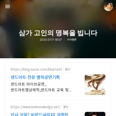
삼가 고인의 명복을 빕니다
2020.07.11 18:07
시사평론
thebravepost.com
안난98
https://blog.naver.com/bhartent
광고
샌드아트 전문 별하공연기획
샌드아트 라이브공연,
샌드아트영상제작,샌드아트 교육 및
체험, 샌드아트 진로강의
https://www.beknowledge.net/
광고
강사 섭외? 비욘드날리지! 검증된