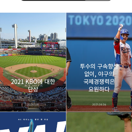
thebravepost.com
bravesjb@gmail.com, South Korea, Since 2004
구독하기
카카오톡
라인
트위터
구독하기
투수의 구속향상
없이, 야구의
2021 KBO에 대한
국제경쟁력은
카카오스토리
밴드
네이버 블로그
Pocke
단상
요원하다
2021.11.19
2021.08.06