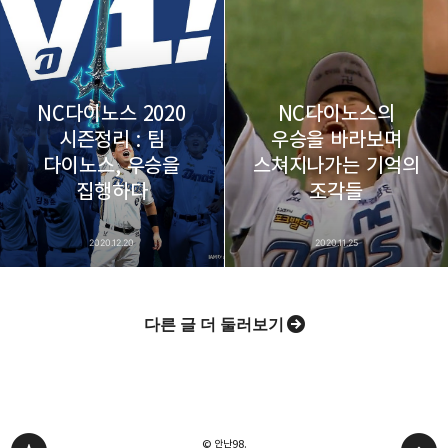
NC다이노스 2020
NC다이노스의
시즌정리 : 팀
우승을 바라보며
다이노스, 우승을
스쳐지나가는 기억의
집행하다
조각들
2020.12.20
2020.11.25
다른 글 더 둘러보기
© 안난98.