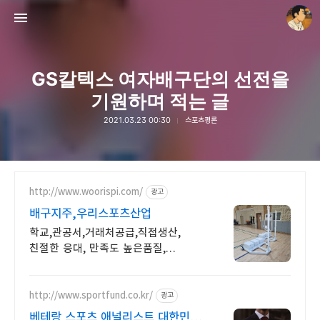
GS칼텍스 여자배구단의 선전을
기원하며 적는 글
2021.03.23 00:30
스포츠평론
thebravepost.com
안난98
http://www.woorispi.com/
광고
배구지주,우리스포츠산업
학교,관공서,거래처공급,직접생산,
친절한 응대, 만족도 높은품질,
안전인증
http://www.sportfund.co.kr/
광고
베테랑 스포츠 애널리스트 대한민국