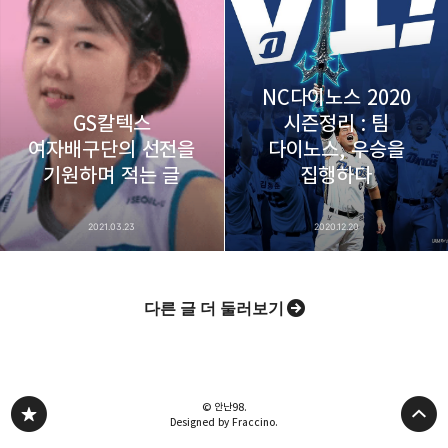
NC다이노스 2020
GS칼텍스
시즌정리 : 팀
여자배구단의 선전을
다이노스, 우승을
기원하며 적는 글
집행하다
2021.03.23
2020.12.20
다른 글 더 둘러보기
© 안난98.
Designed by Fraccino.