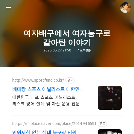
여자배구에서 여자농구로
갈아탄 이야기
2023.03.27 21:50
스포츠평론
thebravepost.com
안난98
http://www.sportfund.co.kr/
광고
베테랑 스포츠 애널리스트 대한민국
1순위 전력 분석가
대한민국 대표 스포츠 애널리스트,
리스크 방어 설계 및 자산 운용 전문
https://m.place.naver.com/place/2014946591
광고
인원제한 없는 실내 농구장 인원제한