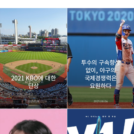
thebravepost.com
bravesjb@gmail.com, South Korea, Since 2004
구독하기
카카오톡
라인
트위터
구독하기
투수의 구속향상
없이, 야구의
2021 KBO에 대한
국제경쟁력은
카카오스토리
밴드
네이버 블로그
Pocke
단상
요원하다
2021.11.19
2021.08.06