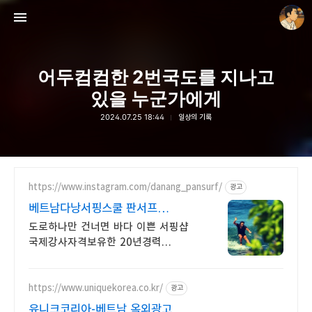
어두컴컴한 2번국도를 지나고
있을 누군가에게
2024.07.25 18:44
일상의 기록
thebravepost.com
안난98
https://www.instagram.com/danang_pansurf/
광고
베트남다낭서핑스쿨 판서프
럭셔리서핑샵
도로하나만 건너면 바다 이쁜 서핑샵
국제강사자격보유한 20년경력
한인강사 미케비치
https://www.uniquekorea.co.kr/
광고
유니크코리아-베트남 옥외광고