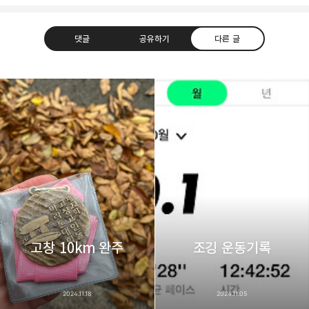
댓글
공유하기
다른 글
thebravepost.com
bravesjb@gmail.com, South Korea, Since 2004
구독하기
카카오톡
라인
트위터
구독하기
카카오스토리
밴드
네이버 블로그
Pocke
고창 10km 완주
조깅 운동기록
2024.11.18
2024.11.05