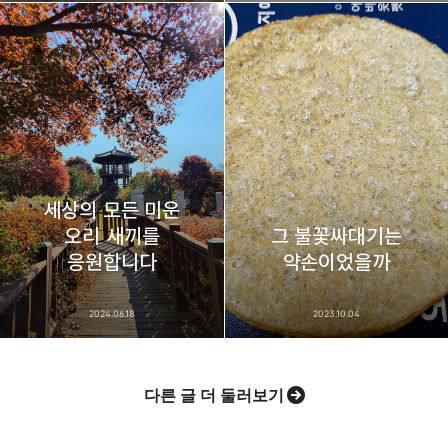
세상의 모든 미운
오리 새끼를
그 불꽃싸대기는
응원합니다
약손이었을까
2024.06.18
2023.10.04
다른 글 더 둘러보기