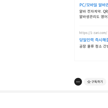
PC/모바일 알바
알바 전자계약. QR/GPS 출퇴근. 급여계산.
알바생관리도 영어지
https://1-zari.com/
당일인력 즉시해
공장 물류 청소 간
구독하기