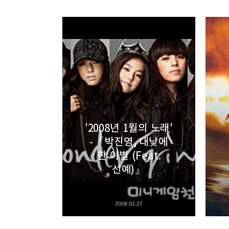
thebravepost.com
bravesjb@gmail.com, So
구독하기
구독하기
'2008년 1월의 노래'
-『박진영, 대낮에
네이버 블로그
한 이별 (Feat.
선예)』
2008.02.27