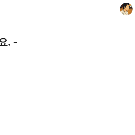
. -
thebravepost.com
안난98