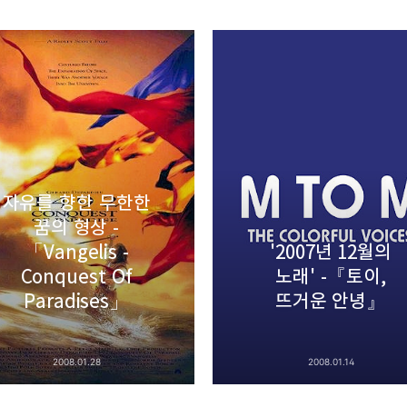
uth Korea, Since 2004
카카오톡
트위터
Facebook
카카오스토
자유를 향한 무한한
꿈의 형상 -
「Vangelis -
'2007년 12월의
Pocket
Evernote
Conquest Of
노래' -『토이,
Paradises」
뜨거운 안녕』
2008.01.28
2008.01.14