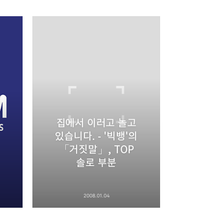
리
밴드
집에서 이러고 놀고
있습니다. - '빅뱅'의
「거짓말」, TOP
솔로 부분
2008.01.04