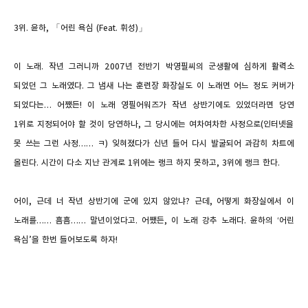
3
위
.
윤하
, 「
어린 욕심
(Feat.
휘성
)」
이 노래
.
작년 그러니까
2007
년 전반기 박영필씨의 군생활에 심하게 활력소
되었던 그 노래였다
.
그 냄새 나는 훈련장 화장실도 이 노래면 어느 정도 커버가
되었다는
…
어쨌든
!
이 노래 영필어워즈가 작년 상반기에도 있었더라면 당연
1
위로 지정되어야 할 것이 당연하나
,
그 당시에는 여차여차한 사정으로
(
인터넷을
못 쓰는 그런 사정
……
ㅋ
)
잊혀졌다가 신년 들어 다시 발굴되어 과감히 차트에
올린다
.
시간이 다소 지난 관계로
1
위에는 랭크 하지 못하고
, 3
위에 랭크 한다
.
어이
,
근데 너 작년 상반기에 군에 있지 않았냐
?
근데
,
어떻게 화장실에서 이
노래를
……
흠흠
……
말년이었다고
.
어쨌든
,
이 노래 강추 노래다
.
윤하의
‘
어린
욕심
’
을 한번 들어보도록 하자
!