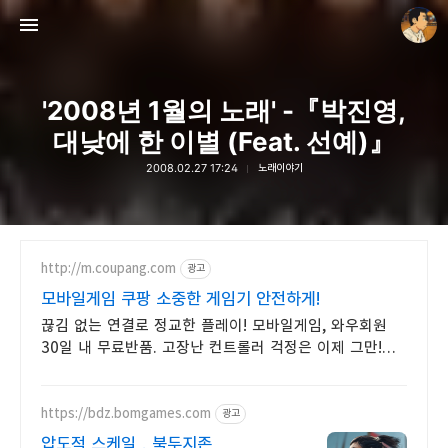
'2008년 1월의 노래' -『박진영,
대낮에 한 이별 (Feat. 선예)』
2008.02.27 17:24
노래이야기
thebravepost.com
안난98
http://m.coupang.com
광고
모바일게임 쿠팡 소중한 게임기 안전하게!
끊김 없는 연결로 정교한 플레이! 모바일게임, 와우회원
30일 내 무료반품. 고장난 컨트롤러 걱정은 이제 그만!
쿠팡에서 호환성 좋은 제품을 찾아보세요.
https://bdz.bomgames.com
광고
압도적 스케일 , 북두지존