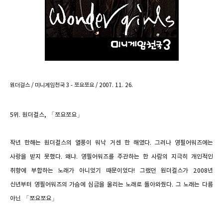
원더걸스 / 미니게임천국 3 - 쪼요쪼요 / 2007. 11. 26.
5
위
.
원더걸스
, 「
쪼요쪼요」
작년 한해는 원더걸스의 열풍이 워낙 거센 한 해였다
.
그러나 영필어워즈에는
사랑을 받지 못했다
.
왜냐
.
영필어워즈를 주관하는 한 사람의 지극히 개인적인
취향에 부합하는 노래가 아니었기 때문이었다
!
그랬던 원더걸스가
2008
년
신년부터 영필어워즈의 가슴에 심금을 울리는 노래로 돌아와줬다
.
그 노래는 다름
아닌 「쪼요쪼요」