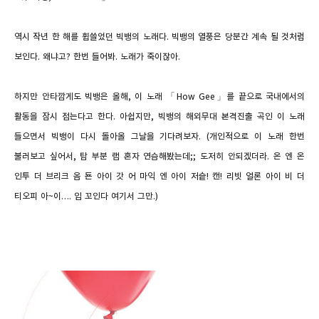
역시 작년 한 해를 휩쓸었던 빅뱅의 노래다
.
빅뱅의 열풍은 당분간 계속 될 것처럼
보인다
.
왜냐고
?
한번 들어봐
.
노래가 죽이잖아
.
하지만 안타깝게도 빅뱅은 올해
,
이 노래 「
How Gee」
를 끝으로 국내에서의
활동을 잠시 접는다고 한다
.
아쉽지만
,
빅뱅의 해외무대 본격진출 곡인 이 노래
들으면서 빅뱅이 다시 돌아올 그날을 기다려보자
. (
개인적으로 이 노래 한번
불러보고 싶어서
,
탑 부분 랩 혼자 연습해봤는데
;;
도저히 안되겠더라
.
온 엔 온
인투 더 브리크 옵 됸 아이 갓 어 마익 엔 아이 저슽
!
캔
!
리빗 얼론 아이 비 더
티오피 아
~
이
….
입 꼬인다 여기서 그만
.)