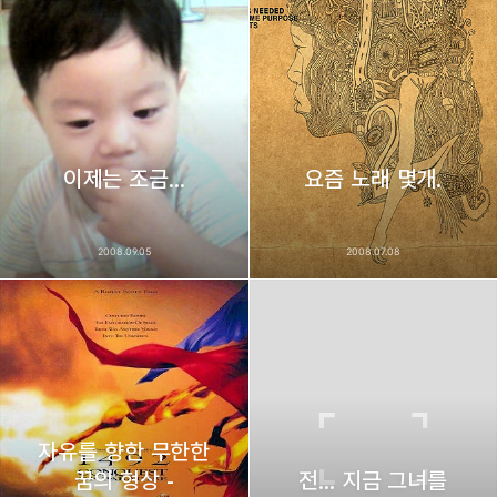
bravesjb@gmail.com, South Korea, Since 2004
구독하기
카카오톡
라인
트위터
구독하기
카카오스토리
밴드
네이버 블로그
Pocke
이제는 조금...
요즘 노래 몇개.
2008.09.05
2008.07.08
자유를 향한 무한한
꿈의 형상 -
전... 지금 그녀를