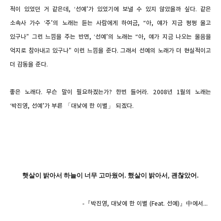
적이 있었던 거 같은데
, ‘
선예
’
가 있었기에 보낼 수 있지 않았을까 싶다
.
같은
소속사 가수
‘
주
’
의 노래는 듣는 사람에게 하여금
, “
아
,
얘가 지금 펑펑 울고
있구나
”
그런 느낌을 주는 반면
, ‘
선예
’
의 노래는
“
아
,
얘가 지금 나오는 울음을
억지로 참아내고 있구나
”
이런 느낌을 준다
.
그래서 선예의 노래가 더 현실적이고
더 감동을 준다
.
좋은 노래다
.
무슨 말이 필요하겠는가
?
한번 들어라
. 2008
년
1
월의 노래는
‘
박진영
,
선예
’
가 부른 「대낮에 한 이별」 되겠다
.
햇살이 밝아서 하늘이 너무 고마웠어
.
했살이 밝아서
,
괜찮았어
.
-
『
박진영
,
대낮에 한 이별
(Feat.
선예
)
』
中
에서...