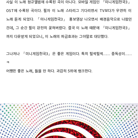
사실 이 노래 정규앨범에 수록된 곡이 아니다
.
모바일 게임인
『
미니게임천국
3
』
OST
에 수록된 곡이다
.
필자 이 노래 스타리그 기다리면서
TV
보다가 우연히 이
노래 듣게 되었다
.
『미니게임천국
3
』 홍보영상 나오면서 배경음악으로 나왔던
건데
,
그 순간 필이 완전히 꽂혀버렸다
.
결국 이 노래 때문에 『미니게임천국
3
』
까지 다운받게 되었으니
,
이 노래의 파급효과는 그야말로 대단했다
.
그나저나
『
미니게임천국
3
』
은 좋은 게임이다
.
특히 털썩털썩
……
중독성이
……
ㅋ
어쨌든 좋은 노래
,
들을 만 하다
.
과감히
5
위에 랭크한다
.