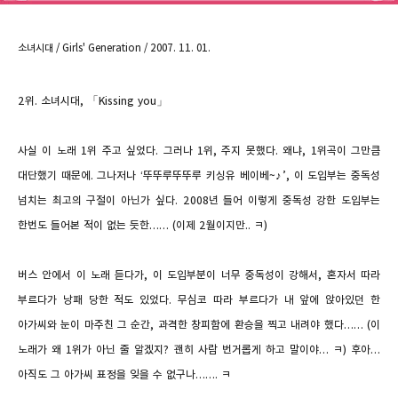
소녀시대 / Girls' Generation / 2007. 11. 01.
2
위
.
소녀시대
, 「
Kissing you」
사실 이 노래
1
위 주고 싶었다
.
그러나
1
위
,
주지 못했다
.
왜냐
, 1
위곡이 그만큼
대단했기 때문에
.
그나저나
‘
뚜뚜루뚜뚜루 키싱유 베이베
~
♪
’,
이 도입부는 중독성
넘치는 최고의 구절이 아닌가 싶다
. 2008
년 들어 이렇게 중독성 강한 도입부는
한번도 들어본 적이 없는 듯한
…… (
이제
2
월이지만
..
ㅋ
)
버스 안에서 이 노래 듣다가
,
이 도입부분이 너무 중독성이 강해서
,
혼자서 따라
부르다가 낭패 당한 적도 있었다
.
무심코 따라 부르다가 내 앞에 앉아있던 한
아가씨와 눈이 마주친 그 순간
,
과격한 창피함에 환승을 찍고 내려야 했다
…… (
이
노래가 왜
1
위가 아닌 줄 알겠지
?
괜히 사람 번거롭게 하고 말이야
…
ㅋ
)
후아
…
아직도 그 아가씨 표정을 잊을 수 없구나
…….
ㅋ