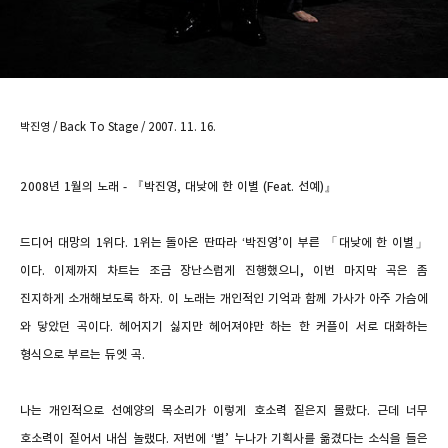
박진영 / Back To Stage / 2007. 11. 16.
2008년 1월의 노래 -
『
박진영
,
대낮에 한 이별
(Feat.
선예
)
』
드디어 대망의
1
위다
. 1
위는 돌아온 딴따라
‘
박진영
’
이 부른 「대낮에 한 이별」
이다
.
이제까지 차트는 조금 장난스럽게 진행했으니
,
이번 마지막 곡은 좀
진지하게 소개해보도록 하자
.
이 노래는 개인적인 기억과 함께 가사가 아주 가슴에
와 닿았던 곡이다
.
헤어지기 싫지만 헤어져야만 하는 한 커플이 서로 대화하는
형식으로 부르는 듀엣 곡
.
나는 개인적으로 선예양의 목소리가 이렇게 호소력 짙은지 몰랐다
.
근데 너무
호소력이 짙어서 내심 놀랬다
.
저번에
‘
별
’
누나가 기획사를 옮겼다는 소식을 들은