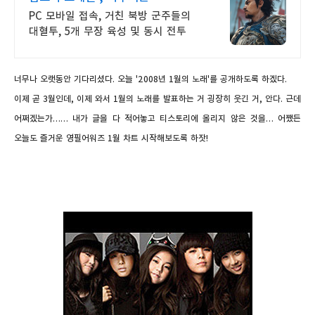
PC 모바일 접속, 거친 북방 군주들의
대혈투, 5개 무장 육성 및 동시 전투
너무나 오랫동안 기다리셨다
.
오늘
'2008
년
1
월의 노래'를 공개하도록 하겠다
.
이제 곧
3
월인데
,
이제 와서
1
월의 노래를 발표하는 거 굉장히 웃긴 거
,
안다
.
근데
어쩌겠는가
……
내가 글을 다 적어놓고 티스토리에 올리지 않은 것을
…
어쨌든
오늘도 즐거운 영필어워즈
1
월 차트 시작해보도록 하잣
!