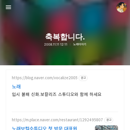
축복합니다.
2008.11.11 12:11
노래이야기
thebravepost.com
안난98
https://blog.naver.com/vocalize2005
광고
노래
입시 불패 신화.보칼리즈 스튜디오와 함께 하세요
https://m.place.naver.com/restaurant/1292495807
광고
노래보컬수튜디오 첫 방문 대표원장