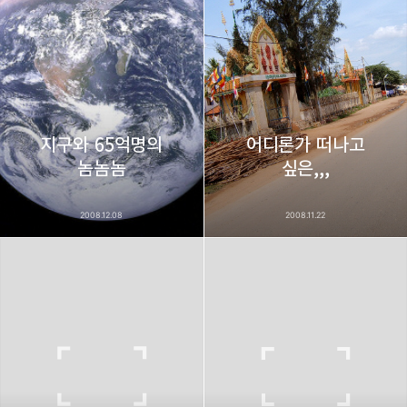
bravesjb@gmail.com, South Korea, Since 2004
구독하기
카카오톡
라인
트위터
구독하기
지구와 65억명의
어디론가 떠나고
카카오스토리
밴드
네이버 블로그
Pocke
놈놈놈
싶은,,,
2008.12.08
2008.11.22