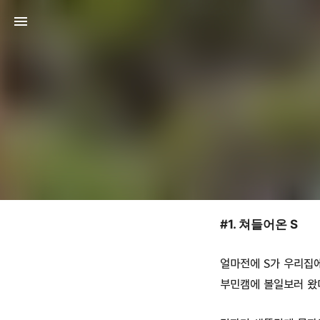
#1. 쳐들어온 S
얼마전에 S가 우리집
부민캠에 볼일보러 왔다