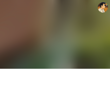
thebravepost.com
안난98