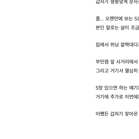
갑자기 생뚱맞게 문자로
흠... 오랜만에 보는 
본인 말로는 살이 조금
집에서 위닝 깔짝대다
부민캠 앞 사거리에서
그리고 거기서 열심히
S랑 있으면 하는 얘기
거기에 추가로 이번에는
어쨌든 갑자기 찾아온 