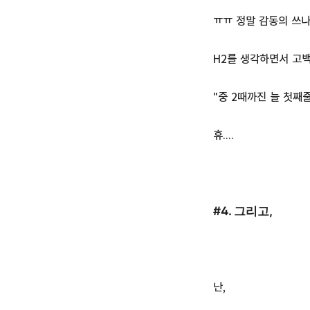
ㅠㅠ 정말 감동의 쓰나미
H2를 생각하면서 고백
"중 2때까진 늘 첫째줄에
휴....
#4. 그리고,
난,