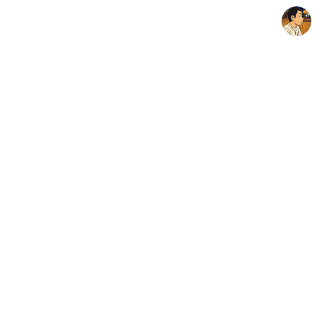
thebravepost.com
안난98