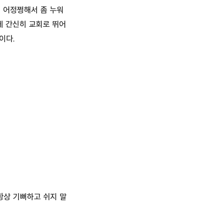
이 어정쩡해서 좀 누워
케 간신히 교회로 뛰어
이다.
항상 기뻐하고 쉬지 말