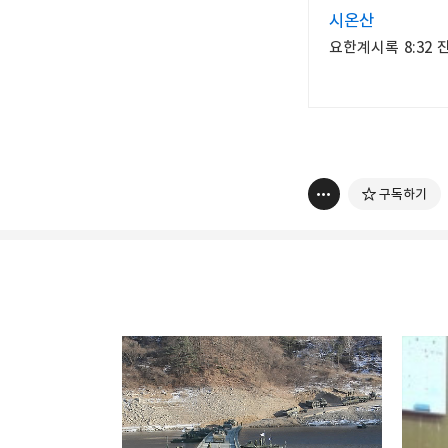
시온산
요한계시록 8:32
구독하기
thebravepost.com
bravesjb@gmail.com, So
구독하기