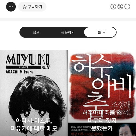
구독하기
댓글
공유하기
다른 글
thebravepost.com
bravesjb@gmail.com, South Korea, Since 2004
구독하기
카카오톡
라인
트위터
구독하기
허수아비춤을 왜
아다치 미츠루,
마무리 짓지
카카오스토리
밴드
네이버 블로그
Pocke
미유키에 대한 메모
못했는가