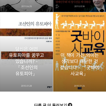
2011.06.25
2011.03.18
당신은 어떤
유토피아를 꿈꾸고
이 책이 가진 의미는
있습니까? -
생각보다 대단한 것
『조선인의
같습니다 - 『굿바이
유토피아』
사교육』
2010.01.28
2010.01.24
다른 글 더 둘러보기