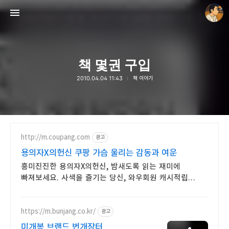
책 몇권 구입
2010.04.04 11:43
책 이야기
thebravepost.com
안난98
http://m.coupang.com
광고
용의자X의헌신 쿠팡 가슴 울리는 감동과 여운
흥미진진한 용의자X의헌신, 밤새도록 읽는 재미에
빠져보세요. 사색을 즐기는 당신, 와우회원 캐시적립
혜택으로 구매하세요.
https://m.bunjang.co.kr/
광고
미개봉 브랜드 번개장터