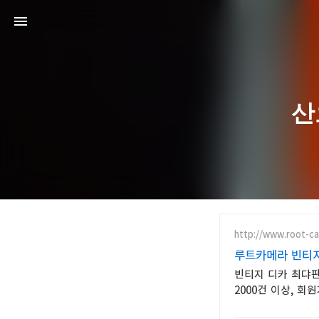
산
http://www.root-c
루트카메라 빈티
빈티지 디카 최댜판
2000건 이상, 회원