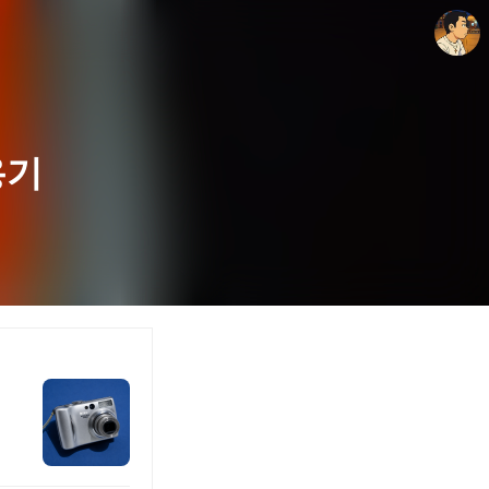
용기
thebravepost.com
안난98