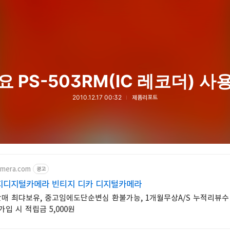
요 PS-503RM(IC 레코더) 사
2010.12.17 00:32
제품리포트
amera.com
광고
지디지털카메라 빈티지 디카 디지털카메라
매 최댜보유, 중고임에도단순변심 환불가능, 1개월무상A/S 누적리뷰수
가입 시 적립금 5,000원