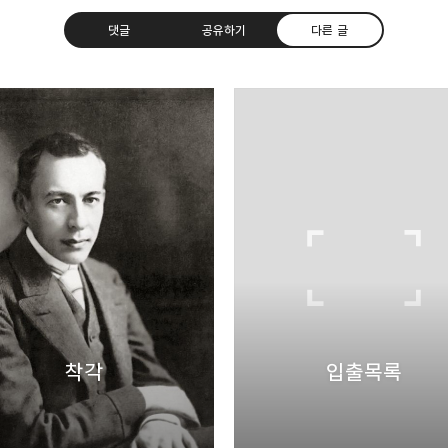
댓글
공유하기
다른 글
uth Korea, Since 2004
카카오톡
트위터
Facebook
카카오스토
Pocket
Evernote
착각
입출목록