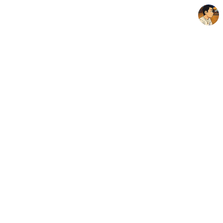
thebravepost.com
안난98