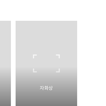
리
밴드
자화상