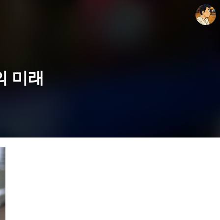
의 미래
thebravepost.com
안난98