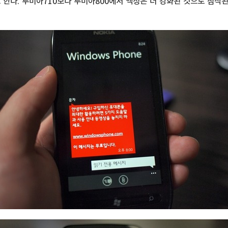
 한다. 루미아710보다 루미아800에서 액정은 더 강화된 것으로 짐작된