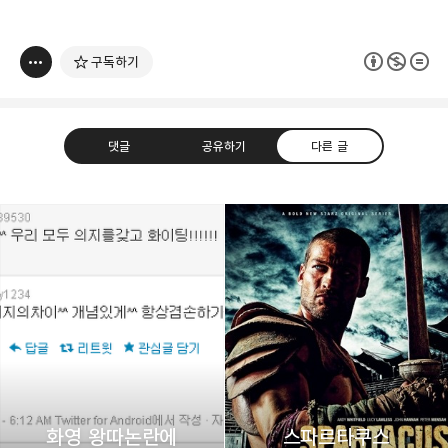
구독하기
댓글
공유하기
다른 글
thebravepost.com
bravesjb@gmail.com, South Korea, Since 2004
구독하기
카카오톡
라인
트위터
구독하기
화영 왕따논란에
스파르타쿠스
카카오스토리
밴드
네이버 블로그
Pocke