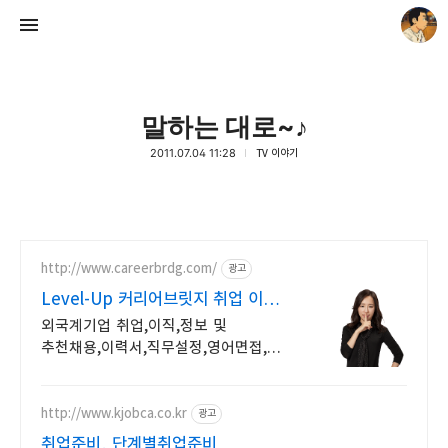
말하는 대로~♪
2011.07.04 11:28
TV 이야기
thebravepost.com
안난98
http://www.careerbrdg.com/
광고
Level-Up 커리어브릿지 취업 이직
직무설정
외국계기업 취업,이직,정보 및
추천채용,이력서,직무설정,영어면접,
연봉협상
http://www.kjobca.co.kr
광고
취업준비, 단계별취업준비