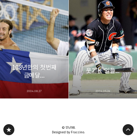
108년만의 첫번째
웃기는 일들...
금메달...
2004.08.27
2004.05.26
© 안난98.
Designed by Fraccino.