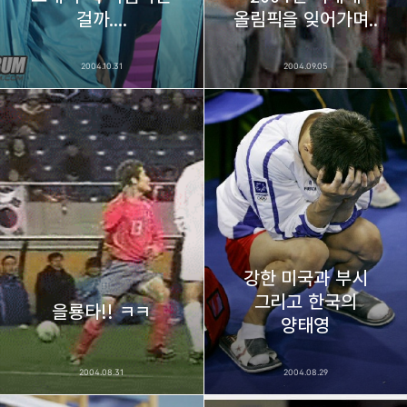
걸까....
올림픽을 잊어가며..
2004.10.31
2004.09.05
강한 미국과 부시
그리고 한국의
을룡타!! ㅋㅋ
양태영
2004.08.31
2004.08.29