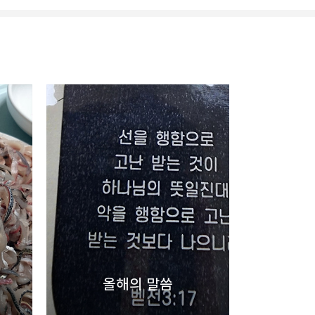
리
밴드
올해의 말씀