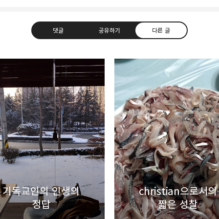
댓글
공유하기
다른 글
uth Korea, Since 2004
카카오톡
트위터
Facebook
카카오스토
Pocket
Evernote
기독교인의 인생의
christian으로서의
정답
짧은 성찰