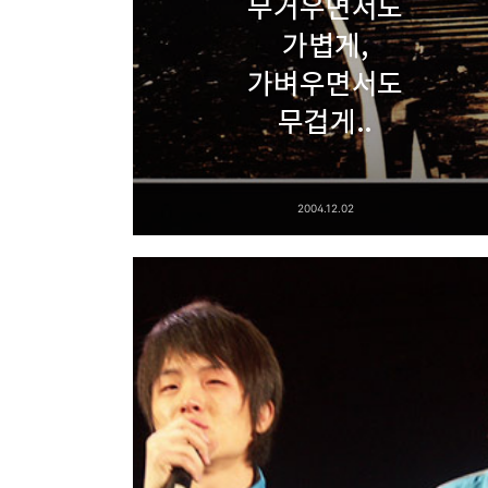
무거우면서도
가볍게,
가벼우면서도
무겁게..
2004.12.02