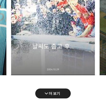
날씨도 춥고 후..
2004.10.29
더 보기