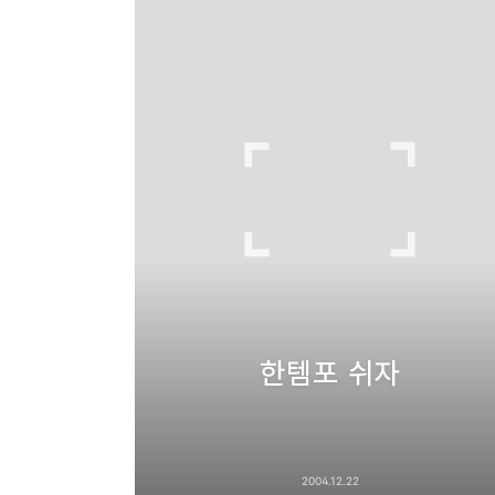
한템포 쉬자
2004.12.22