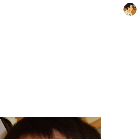
thebravepost.com
안난98