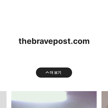
thebravepost.com
더 보기