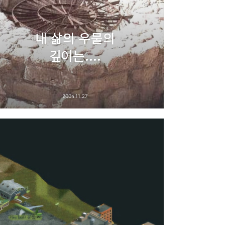
내 삶의 우물의
깊이는....
2004.11.27