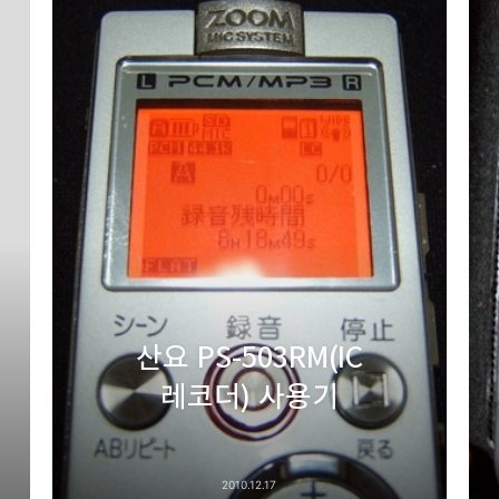
산요 PS-503RM(IC
레코더) 사용기
2010.12.17