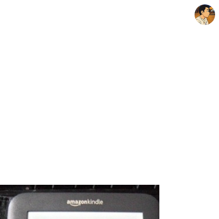
thebravepost.com
안난98