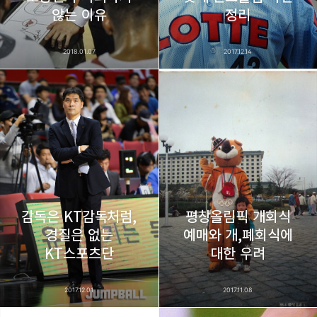
않는 이유
정리
2018.01.07
2017.12.14
감독은 KT감독처럼,
평창올림픽 개회식
경질은 없는
예매와 개,폐회식에
KT스포츠단
대한 우려
2017.12.01
2017.11.08