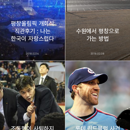
평창올림픽 개회식
직관후기 : 나는
수원에서 평창으로
한국이 자랑스럽다
가는 방법
2018.02.14
2018.02.08
조동현이 사퇴하지
롯데 린드블럼 사건