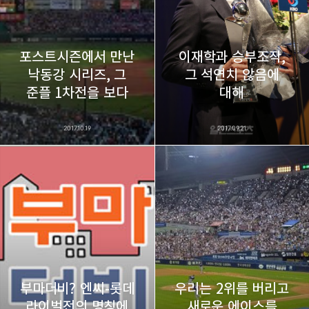
포스트시즌에서 만난
이재학과 승부조작,
낙동강 시리즈, 그
그 석연치 않음에
준플 1차전을 보다
대해
2017.10.19
2017.09.21
부마더비? 엔씨-롯데
우리는 2위를 버리고
라이벌전의 명칭에
새로운 에이스를