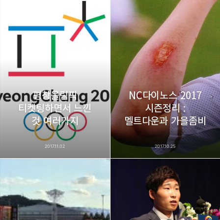
평창올림픽
NC다이노스 2017
티켓팅하면서 느낀
시즌정리 :
것 여러가지
멜트다운과 가을좀비
2017.11.02
2017.10.25